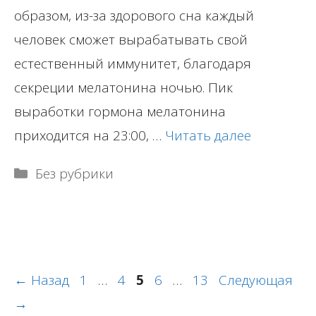
образом, из-за здорового сна каждый
человек сможет вырабатывать свой
естественный иммунитет, благодаря
секреции мелатонина ночью. Пик
выработки гормона мелатонина
приходится на 23:00, …
Читать далее
Рубрики
Без рубрики
Навигация
Страница
Страница
Страница
Страница
Страница
←
Назад
1
…
4
5
6
…
13
Следующая
записи
→