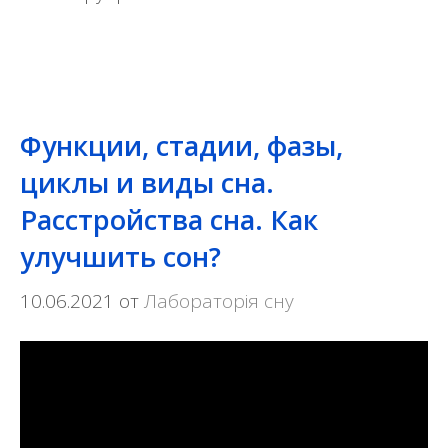
Функции, стадии, фазы,
циклы и виды сна.
Расстройства сна. Как
улучшить сон?
10.06.2021
от
Лабораторія сну