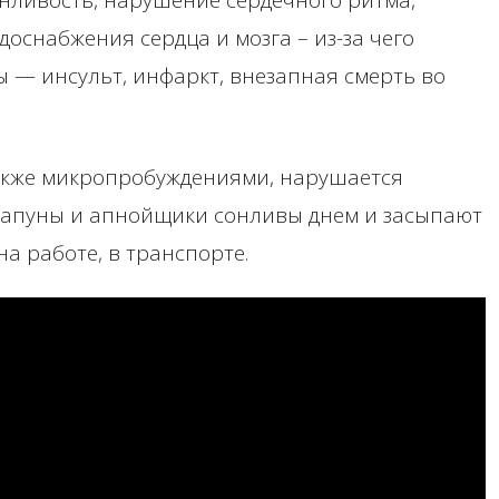
сонливость, нарушение сердечного ритма,
оснабжения сердца и мозга – из-за чего
 — инсульт, инфаркт, внезапная смерть во
акже микропробуждениями, нарушается
храпуны и апнойщики сонливы днем и засыпают
на работе, в транспорте.