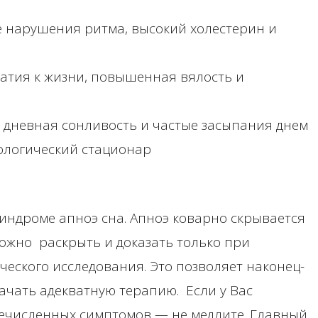
ые нарушения ритма, высокий холестерин и
патия к жизни, повышенная вялость и
 дневная сонливость и частые засыпания днем
ологический стационар
индроме апноэ сна. Апноэ коварно скрывается
можно раскрыть и доказать только при
еского исследования. Это позволяет наконец-
ачать адекватную терапию. Если у Вас
еречисленных симптомов — не медлите. Главный