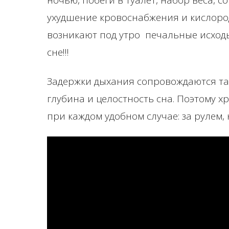
ночью, побеги в туалет, набор веса, 
ухудшение кровоснабжения и кислород
возникают под утро печальные исходы
сне!!!
Задержки дыхания сопровождаются т
глубина и целостность сна. Поэтому 
при каждом удобном случае: за рулем, 