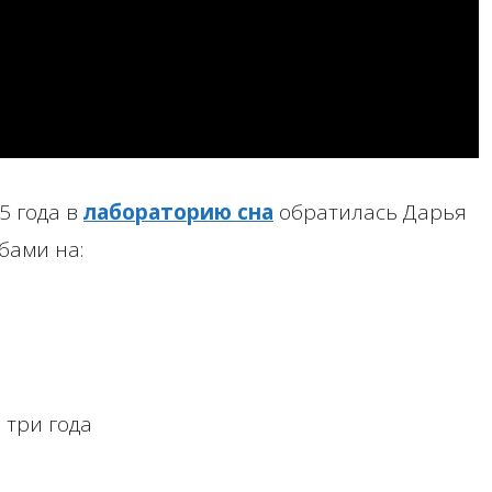
5 года в
лабораторию сна
обратилась Дарья
обами на:
 три года