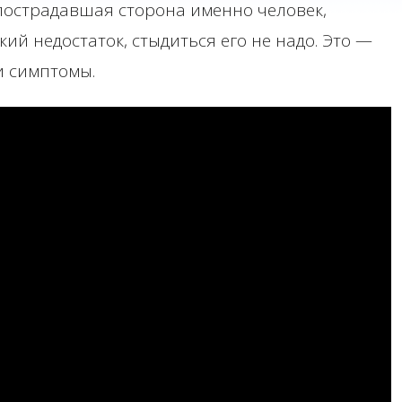
 пострадавшая сторона именно человек,
кий недостаток, стыдиться его не надо. Это —
и симптомы.