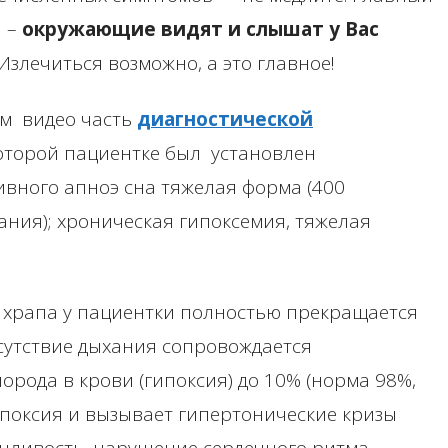
и –
окружающие видят и слышат у Вас
 Излечиться возможно, а это главное!
ом видео часть
диагностической
которой пациентке был установлен
ивного апноэ сна тяжелая форма (400
ания); хроническая гипоксемия, тяжелая
о храпа у пациентки полностью прекращается
тсутствие дыхания сопровождается
рода в крови (гипоксия) до 10% (норма 98%,
ипоксия и вызывает гипертонические кризы