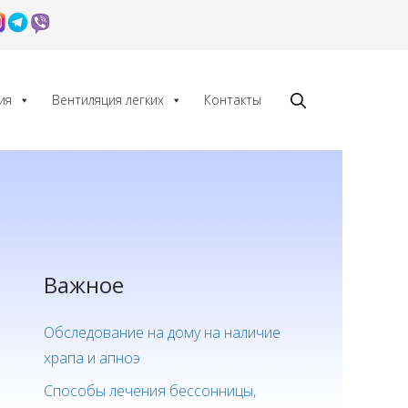
ия
Вентиляция легких
Контакты
Важное
Обследование на дому на наличие
храпа и апноэ
Способы лечения бессонницы,