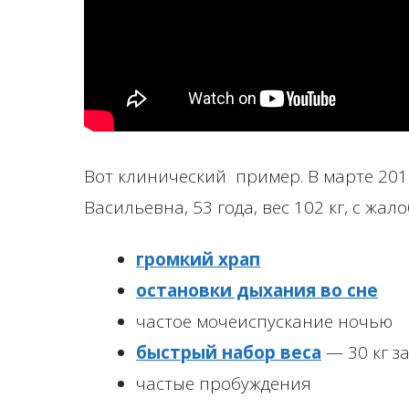
Вот клинический пример. В марте 201
Васильевна, 53 года, вес 102 кг, с жал
громкий храп
остановки дыхания во сне
частое мочеиспускание ночью
быстрый набор веса
— 30 кг за
частые пробуждения