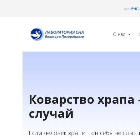
Перейти
рус
ENG
к
содержимому
О нас
Коварство храпа
случай
Если человек храпит, он себя не слыши