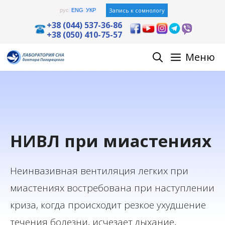
Перейти
Запись к сомнологу
рус
ENG
УКР
к
+38 (044) 537-36-86
+38 (050) 410-75-57
содержимому
Меню
НИВЛ при миастениях
Неинвазивная вентиляция легких при
миастениях востребована при наступлении
криза, когда происходит резкое ухудшение
течения болезни, исчезает дыхание,