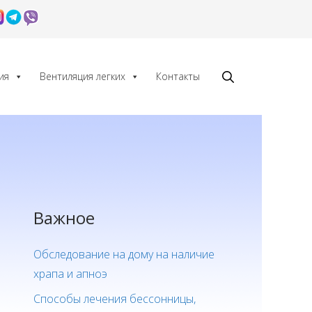
ия
Вентиляция легких
Контакты
Важное
Обследование на дому на наличие
храпа и апноэ
Способы лечения бессонницы,