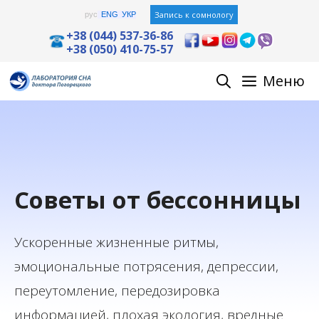
Перейти
Запись к сомнологу
рус
ENG
УКР
к
+38 (044) 537-36-86
+38 (050) 410-75-57
содержимому
Меню
Советы от бессонницы
Ускоренные жизненные ритмы,
эмоциональные потрясения, депрессии,
переутомление, передозировка
информацией, плохая экология, вредные