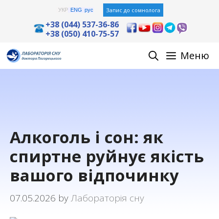
Skip
Запис до сомнолога
УКР
ENG
рус
to
+38 (044) 537-36-86
+38 (050) 410-75-57
content
Меню
Алкоголь і сон: як
спиртне руйнує якість
вашого відпочинку
07.05.2026
by
Лабораторія сну