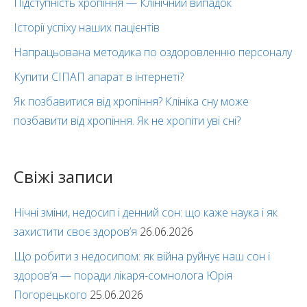
Підступність хропіння — Клінічний випадок
Історії успіху наших пацієнтів
Напрацьована методика по оздоровленню персоналу
Купити СІПАП апарат в інтернеті?
Як позбавитися від хропіння? Клініка сну може
позбавити від хропіння. Як не хропіти уві сні?
Свіжі записи
Нічні зміни, недосип і денний сон: що каже наука і як
захистити своє здоров’я
26.06.2026
Що робити з недосипом: як війна руйнує наш сон і
здоров’я — поради лікаря-сомнолога Юрія
Погорецького
25.06.2026