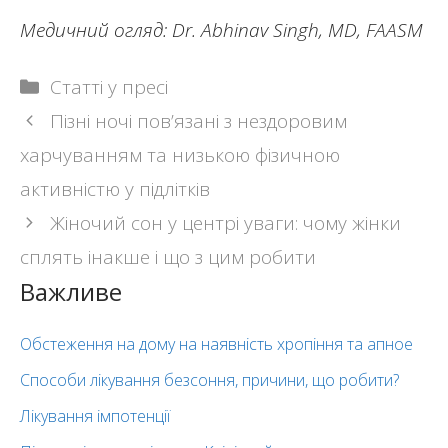
Медичний огляд: Dr. Abhinav Singh, MD, FAASM
Categories
Статті у пресі
Post
Пізні ночі пов’язані з нездоровим
navigation
харчуванням та низькою фізичною
активністю у підлітків
Жіночий сон у центрі уваги: чому жінки
сплять інакше і що з цим робити
Важливе
Обстеження на дому на наявність хропіння та апное
Способи лікування безсоння, причини, що робити?
Лікування імпотенції