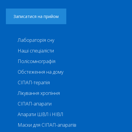
Лабораторія сну
Наші спеціалісти
Полісомнографія
Обстеження на дому
СІПАП-терапія
Лікування хропіння
СІПАП-апарати
Апарати ШВЛ і НІВЛ
Маски для СІПАП-апаратів