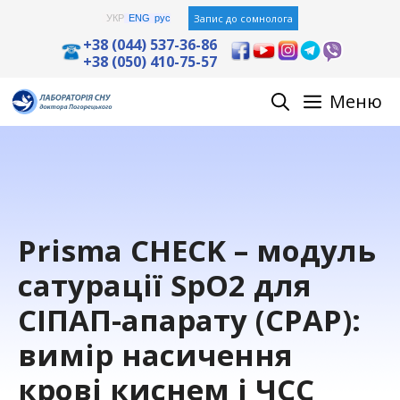
Skip
Запис до сомнолога
УКР
ENG
рус
to
+38 (044) 537-36-86
+38 (050) 410-75-57
content
Меню
Prisma CHECK – модуль
сатурації SpO2 для
СІПАП-апарату (CPAP):
вимір насичення
крові киснем і ЧСС