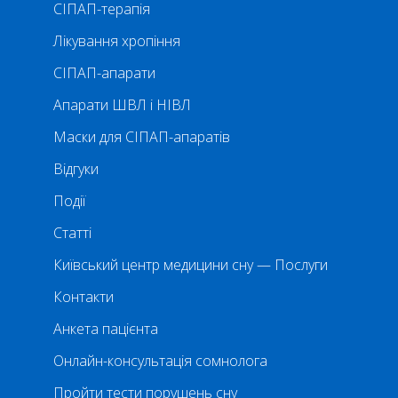
СІПАП-терапія
Лікування хропіння
СІПАП-апарати
Апарати ШВЛ і НІВЛ
Маски для СІПАП-апаратів
Відгуки
Події
Статті
Київський центр медицини сну — Послуги
Контакти
Анкета пацієнта
Онлайн-консультація сомнолога
Пройти тести порушень сну