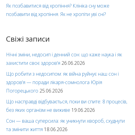
Як позбавитися від хропіння? Клініка сну може
позбавити від хропіння. Як не хропіти уві сні?
Свіжі записи
Нічні зміни, недосип і денний сон: що каже наука і як
захистити своє здоров’я
26.06.2026
Що робити з недосипом: як війна руйнує наш сон і
здоров’я — поради лікаря-сомнолога Юрія
Погорецького
25.06.2026
Що насправді відбувається, поки ви спите: 8 процесів,
без яких організм не виживе
19.06.2026
Сон — ваша суперсила: як уникнути хвороб, схуднути
та змінити життя
18.06.2026