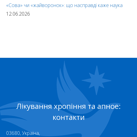
«Сова» чи «жайворонок»: що насправді каже наука
12.06.2026
Лікування хропіння та апное:
контакти
03680, Україна,