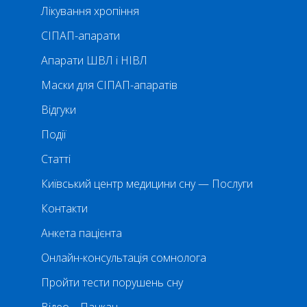
Лікування хропіння
СІПАП-апарати
Апарати ШВЛ і НІВЛ
Маски для СІПАП-апаратів
Відгуки
Події
Статті
Київський центр медицини сну — Послуги
Контакти
Анкета пацієнта
Онлайн-консультація сомнолога
Пройти тести порушень сну
Відео – Пацкан