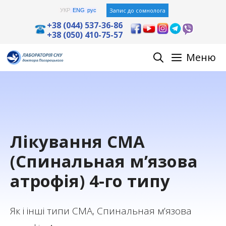
Skip
Запис до сомнолога
УКР
ENG
рус
to
+38 (044) 537-36-86
+38 (050) 410-75-57
content
Меню
Лікування СМА
(Спинальная м’язова
атрофія) 4-го типу
Як і інші типи СМА, Спинальная м’язова