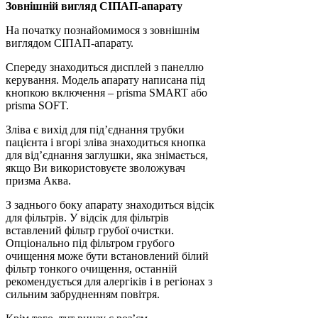
Зовнішній вигляд СІПАП-апарату
На початку познайомимося з зовнішнім
виглядом СІПАП-апарату.
Спереду знаходиться дисплей з панеллю
керування. Модель апарату написана під
кнопкою включення – prisma SMART або
prisma SOFT.
Зліва є вихід для під’єднання трубки
пацієнта і вгорі зліва знаходиться кнопка
для від’єднання заглушки, яка знімається,
якщо Ви використовуєте зволожувач
призма Аква.
З заднього боку апарату знаходиться відсік
для фільтрів. У відсік для фільтрів
вставлений фільтр грубої очистки.
Опціонально під фільтром грубого
очищення може бути встановлений білий
фільтр тонкого очищення, останній
рекомендується для алергіків і в регіонах з
сильним забрудненням повітря.