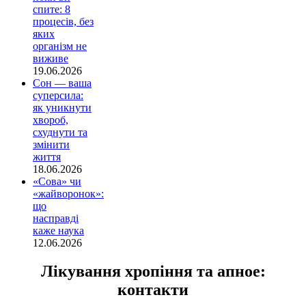
спите: 8
процесів, без
яких
організм не
виживе
19.06.2026
Сон — ваша
суперсила:
як уникнути
хвороб,
схуднути та
змінити
життя
18.06.2026
«Сова» чи
«жайворонок»:
що
насправді
каже наука
12.06.2026
Лікування хропіння та апное:
контакти