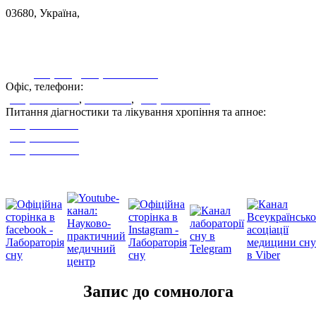
03680, Україна,
Київська область, смт.Глеваха, вул.Вокзальна, 43
Дивитися на карті
sleeplab@sleeplab.com.ua
Офіс, телефони:
(044) 537-36-86
,
537-36-87
,
(050) 410-75-57
Питання діагностики та лікування хропіння та апное:
(050) 311-39-67
(063) 798-87-88
(067) 699-12-66
Ми у соцмережах
Запис до сомнолога