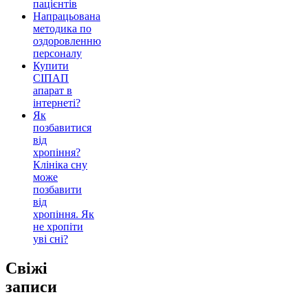
пацієнтів
Напрацьована
методика по
оздоровленню
персоналу
Купити
СІПАП
апарат в
інтернеті?
Як
позбавитися
від
хропіння?
Клініка сну
може
позбавити
від
хропіння. Як
не хропіти
уві сні?
Свіжі
записи