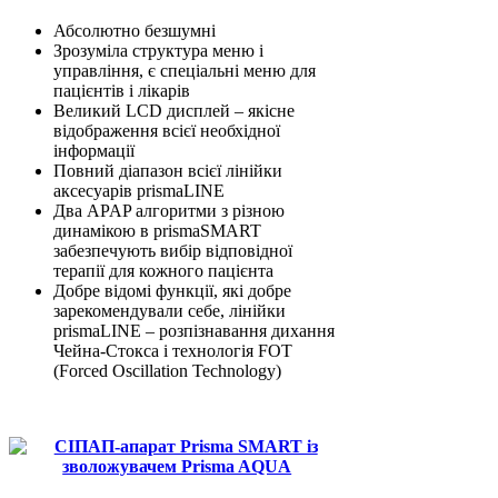
Абсолютно безшумні
Зрозуміла структура меню і
управління, є спеціальні меню для
пацієнтів і лікарів
Великий LCD дисплей – якісне
відображення всієї необхідної
інформації
Повний діапазон всієї лінійки
аксесуарів prismaLINE
Два APAP алгоритми з різною
динамікою в prismaSMART
забезпечують вибір відповідної
терапії для кожного пацієнта
Добре відомі функції, які добре
зарекомендували себе, лінійки
prismaLINE – розпізнавання дихання
Чейна-Стокса і технологія FOT
(Forced Oscillation Technology)