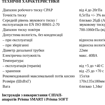
ТЕХНІЧНІ ХАРАКТЕРИСТИКИ
Діапазон робочого тиску СРАР
від 4 до 20гПа
Точність тиску
0,5гПа +/- 3% в
Середній рівень звукового тиску /
близько 26дБ (А
експлуатація по ЕN ISO 80601-2-70
звуковому тиску
Діапазон тиску повітря
700-1060гПа (ві
Допустима вологість, без конденсації
– при експлуатації
відносна вологі
– при зберіганні
відносна вологі
Діаметр дихальної трубки
22мм
Електрична потужність
макс. 40ВА
Температура:
– експлуатація (терапія)
від +5 до +40 С
– хранения
від -25 до +70 с
Рекомендований максимальний потік кисню
15л/хв
Розміри (ШхВхГ)
170х135х180мм
Вага
близько 1,34кг
Інструкція з використання СІПАП-
апаратів Prisma SMART і Prisma SOFT