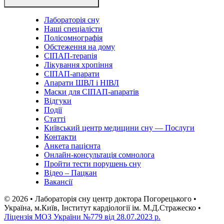
Лабораторія сну
Наші спеціалісти
Полісомнографія
Обстеження на дому
СІПАП-терапія
Лікування хропіння
СІПАП-апарати
Апарати ШВЛ і НІВЛ
Маски для СІПАП-апаратів
Відгуки
Події
Статті
Київський центр медицини сну — Послуги
Контакти
Анкета пацієнта
Онлайн-консультація сомнолога
Пройти тести порушень сну
Відео – Пацкан
Вакансії
© 2026 • Лабораторія сну центр доктора Погорецького •
Україна, м.Київ, Інститут кардіології ім. М.Д.Стражеско •
Ліцензія МОЗ України №779 від 28.07.2023 р.