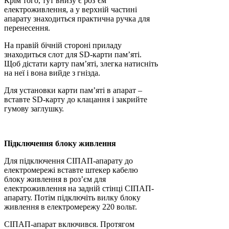
Крім того, тут внизу є роз’єм
електроживлення, а у верхній частині
апарату знаходиться практична ручка для
перенесення.
На правій бічній стороні приладу
знаходиться слот для SD-карти пам’яті.
Щоб дістати карту пам’яті, злегка натисніть
на неї і вона вийде з гнізда.
Для установки карти пам’яті в апарат –
вставте SD-карту до клацання і закрийте
гумову заглушку.
Підключення блоку живлення
Для підключення СІПАП-апарату до
електромережі вставте штекер кабелю
блоку живлення в роз’єм для
електроживлення на задній стінці СІПАП-
апарату. Потім підключіть вилку блоку
живлення в електромережу 220 вольт.
СІПАП-апарат включився. Протягом