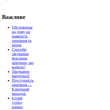
Важливе
Обстеження
на дому на
наявність
хропіння та
апное
Способи
лікування
безсоння,
причини, що
робити?
Лікування
імпотенції
Підступність
хропіння —
Клінічний
випадок
Історії
успіху
наших