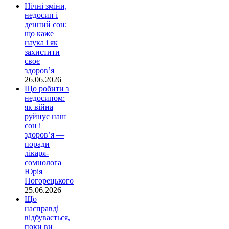
Нічні зміни,
недосип і
денний сон:
що каже
наука і як
захистити
своє
здоров’я
26.06.2026
Що робити з
недосипом:
як війна
руйнує наш
сон і
здоров’я —
поради
лікаря-
сомнолога
Юрія
Погорецького
25.06.2026
Що
насправді
відбувається,
поки ви