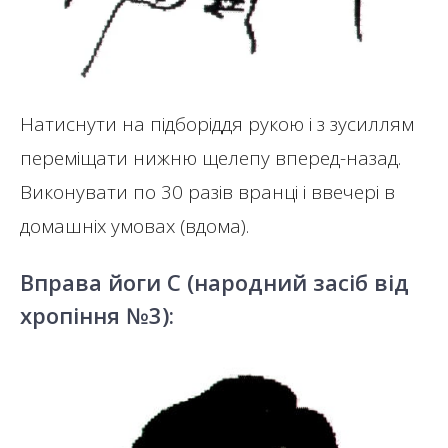
Натиснути на підборіддя рукою і з зусиллям
переміщати нижню щелепу вперед-назад.
Виконувати по 30 разів вранці і ввечері в
домашніх умовах (вдома).
Вправа йоги C (народний засіб від
хропіння №3):