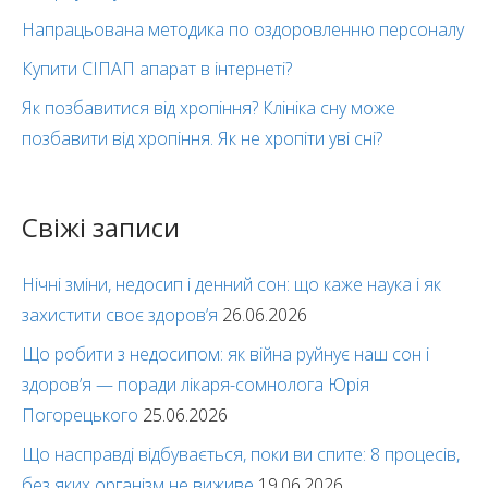
Напрацьована методика по оздоровленню персоналу
Купити СІПАП апарат в інтернеті?
Як позбавитися від хропіння? Клініка сну може
позбавити від хропіння. Як не хропіти уві сні?
Свіжі записи
Нічні зміни, недосип і денний сон: що каже наука і як
захистити своє здоров’я
26.06.2026
Що робити з недосипом: як війна руйнує наш сон і
здоров’я — поради лікаря-сомнолога Юрія
Погорецького
25.06.2026
Що насправді відбувається, поки ви спите: 8 процесів,
без яких організм не виживе
19.06.2026