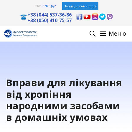
Skip
Запис до сомнолога
УКР
ENG
рус
to
+38 (044) 537-36-86
+38 (050) 410-75-57
content
Меню
Вправи для лікування
від хропіння
народними засобами
в домашніх умовах