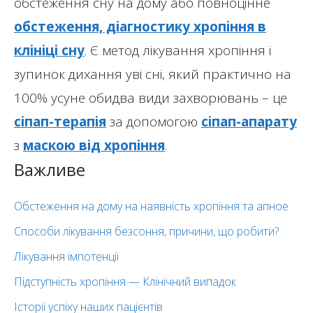
обстеження сну на дому або повноцінне
обстеження, діагностику хропіння в
клініці сну
. Є метод лікування хропіння і
зупинок дихання уві сні, який практично на
100% усуне обидва види захворювань – це
сіпап-терапія
за допомогою
сіпап-апарату
з
маскою від хропіння
.
Важливе
Обстеження на дому на наявність хропіння та апное
Способи лікування безсоння, причини, що робити?
Лікування імпотенції
Підступність хропіння — Клінічний випадок
Історії успіху наших пацієнтів