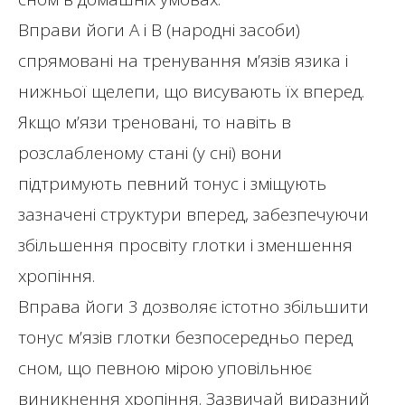
Вправи йоги А і В (народні засоби)
спрямовані на тренування м’язів язика і
нижньої щелепи, що висувають їх вперед.
Якщо м’язи треновані, то навіть в
розслабленому стані (у сні) вони
підтримують певний тонус і зміщують
зазначені структури вперед, забезпечуючи
збільшення просвіту глотки і зменшення
хропіння.
Вправа йоги 3 дозволяє істотно збільшити
тонус м’язів глотки безпосередньо перед
сном, що певною мірою уповільнює
виникнення хропіння. Зазвичай виразний