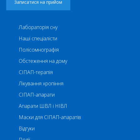
Лабораторія сну
Наші спеціалісти
Полісомнографія
Обстеження на дому
СІПАП-терапія
Лікування хропіння
СІПАП-апарати
Апарати ШВЛ і НІВЛ
Маски для СІПАП-апаратів
Відгуки
Події