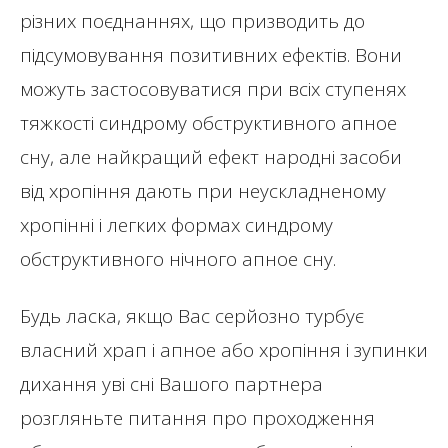
різних поєднаннях, що призводить до
підсумовування позитивних ефектів. Вони
можуть застосовуватися при всіх ступенях
тяжкості синдрому обструктивного апное
сну, але найкращий ефект народні засоби
від хропіння дають при неускладненому
хропінні і легких формах синдрому
обструктивного нічного апное сну.
Будь ласка, якщо Вас серйозно турбує
власний храп і апное або хропіння і зупинки
дихання уві сні Вашого партнера
розгляньте питання про проходження