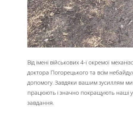
Від імені військових 4-ї окремої механ
доктора Погорецького та всім небайду
допомогу. Завдяки вашим зусиллям ми о
працюють і значно покращують наші у
завдання.