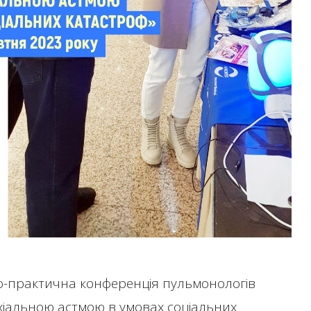
о-практична конференція пульмонологів
нхіальною астмою в умовах соціальних