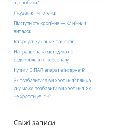
що робити?
Лікування імпотенції
Підступність хропіння — Клінічний
випадок
Історії успіху наших пацієнтів
Напрацьована методика по
оздоровленню персоналу
Купити СІПАП апарат в інтернеті?
Як позбавитися від хропіння? Клініка
сну може позбавити від хропіння. Як
не хропіти уві сні?
Свіжі записи