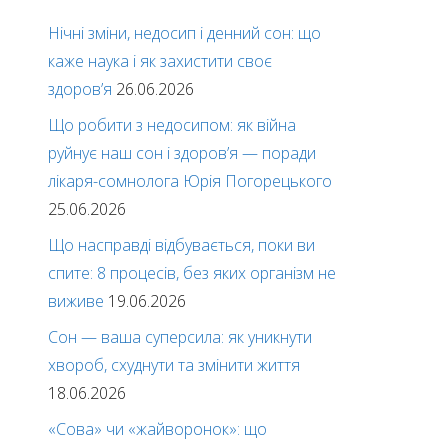
Нічні зміни, недосип і денний сон: що
каже наука і як захистити своє
здоров’я
26.06.2026
Що робити з недосипом: як війна
руйнує наш сон і здоров’я — поради
лікаря-сомнолога Юрія Погорецького
25.06.2026
Що насправді відбувається, поки ви
спите: 8 процесів, без яких організм не
виживе
19.06.2026
Сон — ваша суперсила: як уникнути
хвороб, схуднути та змінити життя
18.06.2026
«Сова» чи «жайворонок»: що