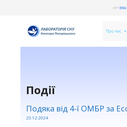
Skip
УКР
ENG
to
content
Про нас
Події
Подяка від 4-ї ОМБР за Eco
23.12.2024