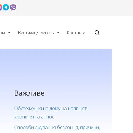
ція
Вентиляція легень
Контакти
Важливе
Обстеження на дому на наявність
хропіння та апное
Способи лікування безсоння, причини,