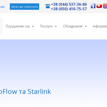
+38 (044) 537-36-86
Запис до сомнолога
рус
+38 (050) 410-75-57
Порушення сну
Послуги
Обладнання
Інформа
Flow та Starlink