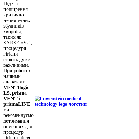
Під час
поширення
критично
небезпечних
збудників
хвороби,
таких як
SARS CoV-2,
процедури
гігієни
стають дуже
важливими.
При роботі з
нашими
апаратами
VENTIlogic
LS, prisma
VENT і
prismaLINE
ми
рекомендуємо
дотримання
описаних далі
процедур
гігієни після