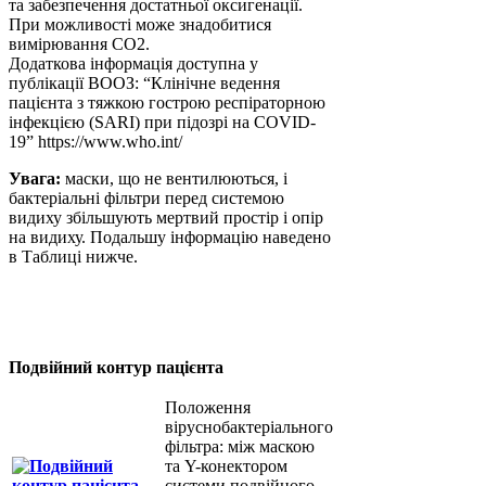
та забезпечення достатньої оксигенації.
При можливості може знадобитися
вимірювання CO2.
Додаткова інформація доступна у
публікації ВООЗ: “Клінічне ведення
пацієнта з тяжкою гострою респіраторною
інфекцією (SARI) при підозрі на COVID-
19” https://www.who.int/
Увага:
маски, що не вентилюються, і
бактеріальні фільтри перед системою
видиху збільшують мертвий простір і опір
на видиху. Подальшу інформацію наведено
в Таблиці нижче.
Подвійний контур пацієнта
Положення
віруснобактеріального
фільтра: між маскою
та Y-конектором
системи подвійного