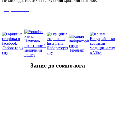
Питання діагностики та лікування хропіння та апное:
(050) 311-39-67
(063) 798-87-88
(067) 699-12-66
Ми у соцмережах
Запис до сомнолога
Ваше им'я:
Ваша адреса електронної пошти e-mail: