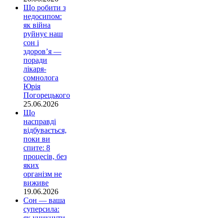
Що робити з
недосипом:
як війна
руйнує наш
сон і
здоров’я —
поради
лікаря-
сомнолога
Юрія
Погорецького
25.06.2026
Що
насправді
відбувається,
поки ви
спите: 8
процесів, без
яких
організм не
виживе
19.06.2026
Сон — ваша
суперсила:
як уникнути