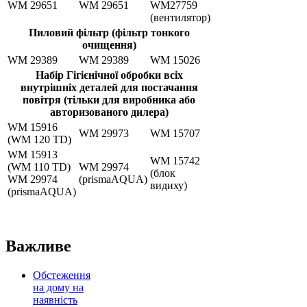
WM 29651
WM 29651
WM27759
(вентилятор)
Пиловий фільтр (фільтр тонкого
очищення)
WM 29389
WM 29389
WM 15026
Набір Гігієнічної обробки всіх
внутрішніх деталей для постачання
повітря (тільки для виробника або
авторизованого дилера)
WM 15916
WM 29973
WM 15707
(WM 120 TD)
WM 15913
WM 15742
(WM 110 TD)
WM 29974
(блок
WM 29974
(prismaAQUA)
видиху)
(prismaAQUA)
Важливе
Обстеження
на дому на
наявність