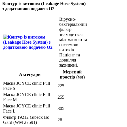
Контур із витоком (Leakage Hose System)
з додатковою подачею О2
Вірусно-
бактеріальний
фільтр
знаходиться
між маскою та
системою
витоків.
Пацієнт та
довкілля
захищені.
Мертвий
Аксесуари
простір (мл)
Маска JOYCE clinic Full
225
Face S
Маска JOYCE clinic Full
255
Face M
Маска JOYCE clinic Full
305
Face L
Фільтр 19212 Gibeck Iso-
26
Gard (WM 27591)