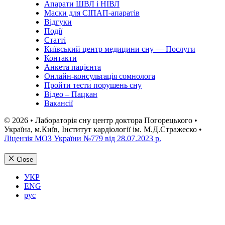
Апарати ШВЛ і НІВЛ
Маски для СІПАП-апаратів
Відгуки
Події
Статті
Київський центр медицини сну — Послуги
Контакти
Анкета пацієнта
Онлайн-консультація сомнолога
Пройти тести порушень сну
Відео – Пацкан
Вакансії
© 2026 • Лабораторія сну центр доктора Погорецького •
Україна, м.Київ, Інститут кардіології ім. М.Д.Стражеско •
Ліцензія МОЗ України №779 від 28.07.2023 р.
Close
УКР
ENG
рус