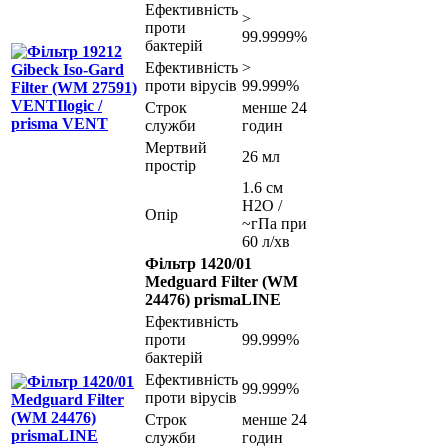
Ефективність
>
проти
99.9999%
бактерій
Ефективність
>
проти вірусів
99.999%
Строк
менше 24
служби
годин
Мертвий
26 мл
простір
1.6 см
H2O /
Опір
~гПа при
60 л/хв
Фільтр 1420/01
Medguard Filter (WM
24476) prismaLINE
Ефективність
проти
99.999%
бактерій
Ефективність
99.999%
проти вірусів
Строк
менше 24
служби
годин