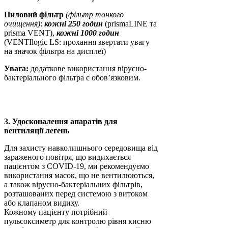
Пиловий фільтр
(фільтр тонкого
очищення)
:
кожні 250 годин
(prismaLINE та
prisma VENT),
кожні 1000 годин
(VENTIlogic LS: прохання звертати увагу
на значок фільтра на дисплеї)
Увага:
додаткове використання вірусно-
бактеріального фільтра є обов’язковим.
3. Удосконалення апаратів для
вентиляції легень
Для захисту навколишнього середовища від
зараженого повітря, що видихається
пацієнтом з COVID-19, ми рекомендуємо
використання масок, що не вентилюються,
а також вірусно-бактеріальних фільтрів,
розташованих перед системою з витоком
або клапаном видиху.
Кожному пацієнту потрібний
пульсоксиметр для контролю рівня кисню