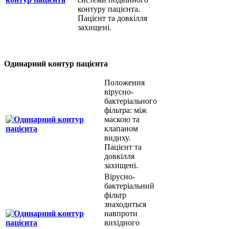
контуру пацієнта.
Пацієнт та довкілля
захищені.
Одинарний контур пацієнта
Положення
вірусно-
бактеріального
фільтра: між
маскою та
клапаном
видиху.
Пацієнт та
довкілля
захищені.
Вірусно-
бактеріальний
фільтр
знаходиться
навпроти
вихідного