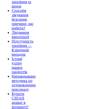
хропіння та
апное
Способи
лікування
безсоння,
причини, що
робити?
Лікування
імпотенції
Підступність
хропіння —
Клінічний
випадок
Історії
успіху
наших
пацієнтів
Напрацьована
методика по
оздоровленню
персоналу
Купити
СІПАП
апарат в
інтернеті?