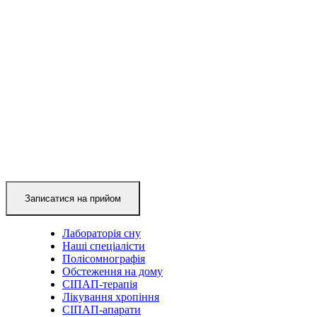
Ваш контактний номер телефону:
Напишіть Вашу проблему:
Лабораторія сну
Наші спеціалісти
Полісомнографія
Обстеження на дому
СІПАП-терапія
Лікування хропіння
СІПАП-апарати