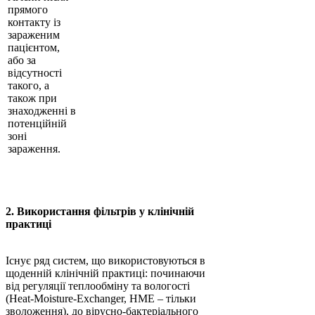
прямого
контакту із
зараженим
пацієнтом,
або за
відсутності
такого, а
також при
знаходженні в
потенційній
зоні
зараження.
2. Використання фільтрів у клінічній
практиці
Існує ряд систем, що використовуються в
щоденній клінічній практиці: починаючи
від регуляції теплообміну та вологості
(Heat-Moisture-Exchanger, HME – тільки
зволоження), до вірусно-бактеріального