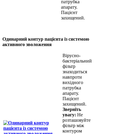
патрубка
апарату.
Пацієнт
захищений.
Одинарний контур пацієнта із системою
активного зволоження
Вірусно-
бактеріальний
фільтр
знаходиться
навпроти
вихідного
патрубка
апарату.
Пацієнт
захищений.
Зверніть
увагу:
Не
розташовуйте
фільтр між
контуром