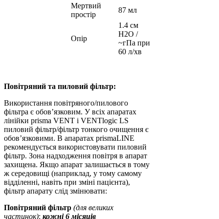
Мертвий
87 мл
простір
1.4 см
H2O /
Опір
~гПа при
60 л/хв
Повітряний та пиловий фільтр:
Використання повітряного/пилового
фільтра є обов’язковим. У всіх апаратах
лінійки prisma VENT і VENTlogic LS
пиловий фільтр/фільтр тонкого очищення є
обов’язковими. В апаратах prismaLINE
рекомендується використовувати пиловий
фільтр. Зона надходження повітря в апарат
захищена. Якщо апарат залишається в тому
ж середовищі (наприклад, у тому самому
відділенні, навіть при зміні пацієнта),
фільтр апарату слід змінювати:
Повітряний фільтр
(для великих
частинок)
:
кожні 6 місяців