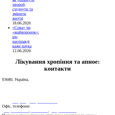
хвороб,
схуднути та
змінити
життя
18.06.2026
«Сова» чи
«жайворонок»:
що
насправді
каже наука
12.06.2026
Лікування хропіння та апное:
контакти
03680, Україна,
Київська область, смт.Глеваха, вул.Вокзальна, 43
Дивитися на карті
sleeplab@sleeplab.com.ua
Офіс, телефони:
(044) 537-36-86
,
537-36-87
,
(050) 410-75-57