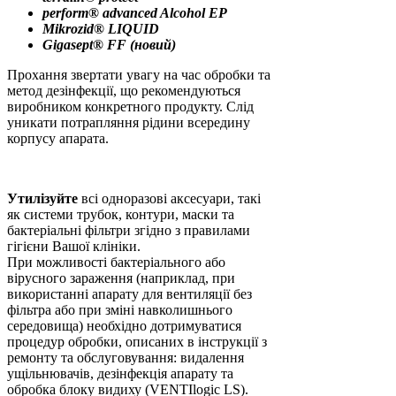
perform® advanced Alcohol EP
Mikrozid® LIQUID
Gigasept® FF (новий)
Прохання звертати увагу на час обробки та
метод дезінфекції, що рекомендуються
виробником конкретного продукту. Слід
уникати потрапляння рідини всередину
корпусу апарата.
Утилізуйте
всі одноразові аксесуари, такі
як системи трубок, контури, маски та
бактеріальні фільтри згідно з правилами
гігієни Вашої клініки.
При можливості бактеріального або
вірусного зараження (наприклад, при
використанні апарату для вентиляції без
фільтра або при зміні навколишнього
середовища) необхідно дотримуватися
процедур обробки, описаних в інструкції з
ремонту та обслуговування: видалення
ущільнювачів, дезінфекція апарату та
обробка блоку видиху (VENTIlogic LS).