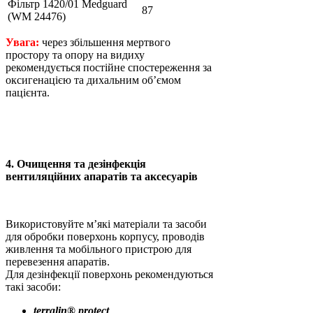
Фільтр 1420/01 Medguard
87
(WM 24476)
Увага:
через збільшення мертвого
простору та опору на видиху
рекомендується постійне спостереження за
оксигенацією та дихальним об’ємом
пацієнта.
4. Очищення та дезінфекція
вентиляційних апаратів та аксесуарів
Використовуйте м’які матеріали та засоби
для обробки поверхонь корпусу, проводів
живлення та мобільного пристрою для
перевезення апаратів.
Для дезінфекції поверхонь рекомендуються
такі засоби:
terralin® protect