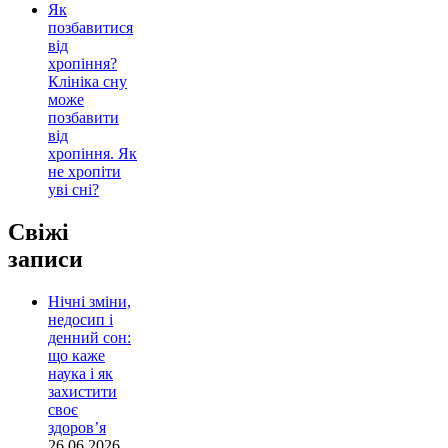
Як
позбавитися
від
хропіння?
Клініка сну
може
позбавити
від
хропіння. Як
не хропіти
уві сні?
Свіжі
записи
Нічні зміни,
недосип і
денний сон:
що каже
наука і як
захистити
своє
здоров’я
26.06.2026