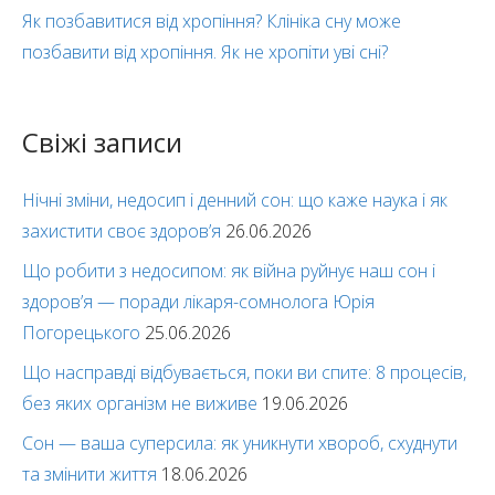
Як позбавитися від хропіння? Клініка сну може
позбавити від хропіння. Як не хропіти уві сні?
Свіжі записи
Нічні зміни, недосип і денний сон: що каже наука і як
захистити своє здоров’я
26.06.2026
Що робити з недосипом: як війна руйнує наш сон і
здоров’я — поради лікаря-сомнолога Юрія
Погорецького
25.06.2026
Що насправді відбувається, поки ви спите: 8 процесів,
без яких організм не виживе
19.06.2026
Сон — ваша суперсила: як уникнути хвороб, схуднути
та змінити життя
18.06.2026