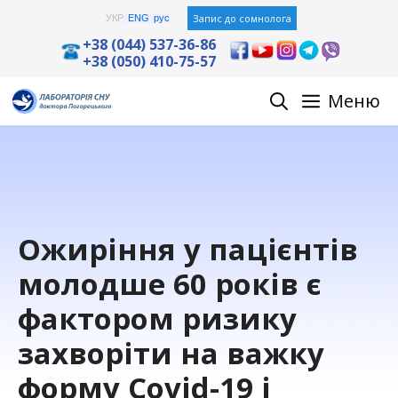
Skip
Запис до сомнолога
УКР
ENG
рус
to
+38 (044) 537-36-86
+38 (050) 410-75-57
content
Меню
Ожиріння у пацієнтів
молодше 60 років є
фактором ризику
захворіти на важку
форму Covid-19 і