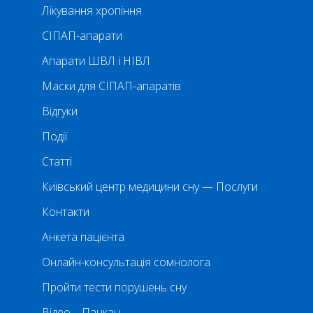
Лікування хропіння
СІПАП-апарати
Апарати ШВЛ і НІВЛ
Маски для СІПАП-апаратів
Відгуки
Події
Статті
Київський центр медицини сну — Послуги
Контакти
Анкета пацієнта
Онлайн-консультація сомнолога
Пройти тести порушень сну
Відео – Пацкан