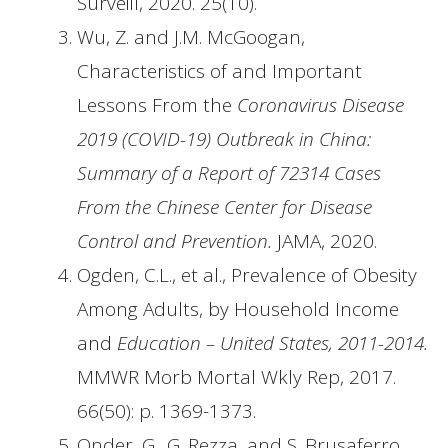
Surveill, 2020. 25(10).
Wu, Z. and J.M. McGoogan,
Characteristics of and Important
Lessons From the
Coronavirus Disease
2019 (COVID-19) Outbreak in China:
Summary of a Report of 72314 Cases
From the Chinese Center for Disease
Control and Prevention.
JAMA, 2020.
Ogden, C.L., et al., Prevalence of Obesity
Among Adults, by Household Income
and
Education – United States, 2011-2014.
MMWR Morb Mortal Wkly Rep, 2017.
66(50): p. 1369-1373.
Onder, G., G. Rezza, and S. Brusaferro,