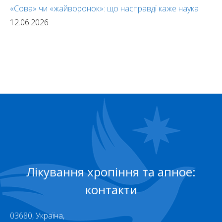
«Сова» чи «жайворонок»: що насправді каже наука
12.06.2026
Лікування хропіння та апное:
контакти
03680, Україна,