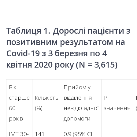
Таблиця 1. Дорослі пацієнти з
позитивним результатом на
Covid-19 з 3 березня по 4
квітня 2020 року (N = 3,615)
Вік
Прийом у
старше
Кількість
відділення
P-
60
(%)
невідкладної
значення
років
допомоги
ІМТ 30-
141
0.9 (95% Cl