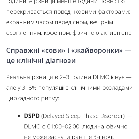
години. А різниця менше години повністю
перекривається поведінковими факторами:
екранним часом перед сном, вечірнім
освітленням, кофеїном, фізичною активністю.
Справжні «сови» і «жайворонки» —
це клінічні діагнози
Реальна різниця в 2–3 години DLMO існує —
але у 3–8% популяції з клінічними розладами
циркадного ритму:
DSPD
(Delayed Sleep Phase Disorder) —
DLMO о 01:00–02:00, людина фізично
не може заснути раніше 3-ї ночі.