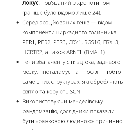
локус
, пов’язаний із хронотипом
(раніше було відомо лише 24).
Серед асоційованих генів — відомі
компоненти циркадного годинника:
PER1, PER2, PER3, CRY1, RGS16, FBXL3,
HCRTR2, а також ARNTL (BMAL1).
Гени збагачені у сітківці ока, заднього
мозку, гіпоталамусі та гіпофізі — тобто
саме в тих структурах, які обробляють
світло та керують SCN.
Використовуючи менделівську
рандомізацію, дослідники показали:
бути «ранковою людиною» причинно