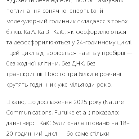
поглинання сонячної енергії. Їхній
молекулярний годинник складався з трьох
білків: KaiA, KaiB і KaiC, які фосфорилюються
та дефосфорилюються у 24-годинному циклі.
І цей цикл відтворюється навіть у пробірці —
без жодної клітини, без ДНК, без
транскрипції. Просто три білки в розчині
крутять годинник уже мільярди років.
Цікаво, що дослідження 2025 року (Nature
Communications, Furuike et al.) показало:
давні версії KaiC були «налаштовані» на 18–
20-годинний цикл — бо саме стільки