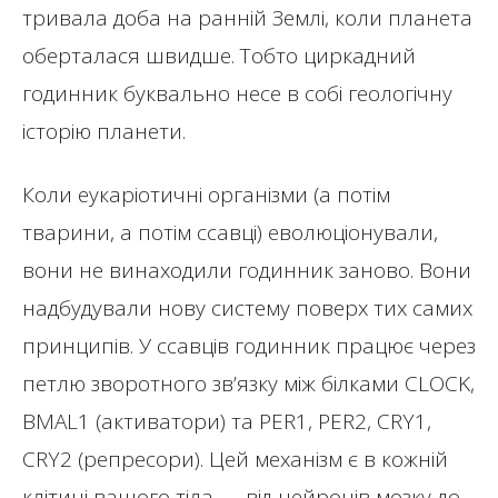
тривала доба на ранній Землі, коли планета
оберталася швидше. Тобто циркадний
годинник буквально несе в собі геологічну
історію планети.
Коли еукаріотичні організми (а потім
тварини, а потім ссавці) еволюціонували,
вони не винаходили годинник заново. Вони
надбудували нову систему поверх тих самих
принципів. У ссавців годинник працює через
петлю зворотного зв’язку між білками CLOCK,
BMAL1 (активатори) та PER1, PER2, CRY1,
CRY2 (репресори). Цей механізм є в кожній
клітині вашого тіла — від нейронів мозку до