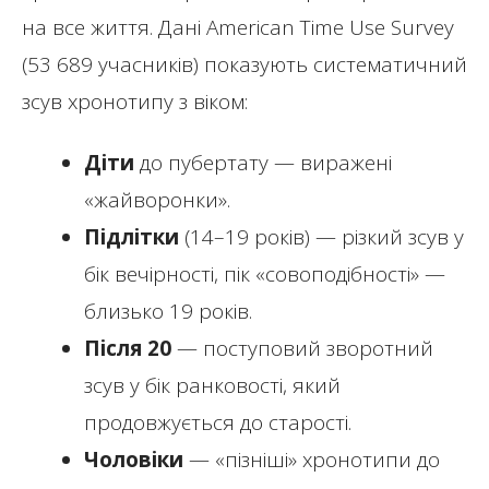
на все життя. Дані American Time Use Survey
(53 689 учасників) показують систематичний
зсув хронотипу з віком:
Діти
до пубертату — виражені
«жайворонки».
Підлітки
(14–19 років) — різкий зсув у
бік вечірності, пік «совоподібності» —
близько 19 років.
Після 20
— поступовий зворотний
зсув у бік ранковості, який
продовжується до старості.
Чоловіки
— «пізніші» хронотипи до