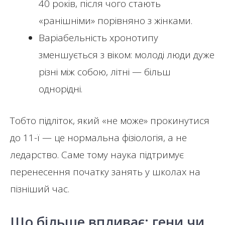
40 років, після чого стають
«ранішніми» порівняно з жінками.
Варіабельність хронотипу
зменшується з віком: молоді люди дуже
різні між собою, літні — більш
однорідні.
Тобто підліток, який «не може» прокинутися
до 11-ї — це нормальна фізіологія, а не
ледарство. Саме тому наука підтримує
перенесення початку занять у школах на
пізніший час.
Що більше впливає: гени чи