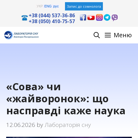
Skip
Запис до сомнолога
УКР
ENG
рус
to
+38 (044) 537-36-86
+38 (050) 410-75-57
content
Меню
«Сова» чи
«жайворонок»: що
насправді каже наука
12.06.2026
by
Лабораторія сну