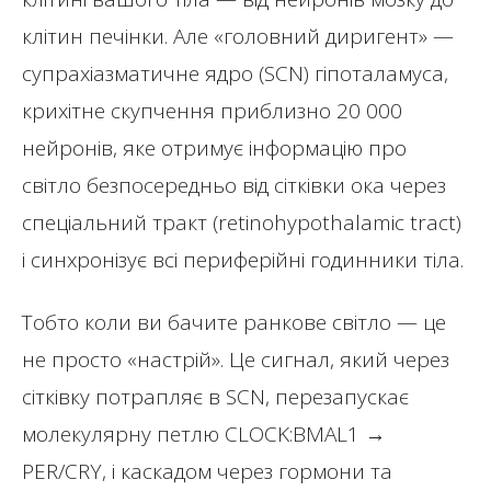
клітин печінки. Але «головний диригент» —
супрахіазматичне ядро (SCN) гіпоталамуса,
крихітне скупчення приблизно 20 000
нейронів, яке отримує інформацію про
світло безпосередньо від сітківки ока через
спеціальний тракт (retinohypothalamic tract)
і синхронізує всі периферійні годинники тіла.
Тобто коли ви бачите ранкове світло — це
не просто «настрій». Це сигнал, який через
сітківку потрапляє в SCN, перезапускає
молекулярну петлю CLOCK:BMAL1 →
PER/CRY, і каскадом через гормони та