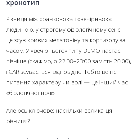
хронотип
Різниця між «ранковою» і «вечірньою»
людиною, у строгому фізіологічному сенсі —
це зсув кривих мелатоніну та кортизолу за
часом. У «вечірнього» типу DLMO настає
пізніше (скажімо, о 22:00–23:00 замість 20:00),
і CAR зсувається відповідно. Тобто це не
питання характеру чи волі — це інший час
«біологічної ночі».
Але ось ключове: наскільки велика ця
різниця?