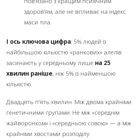
пов’язано з кращим психічним
здоров’ям, але не впливає на індекс
маси тіла.
І ось ключова цифра
: 5% людей із
найбільшою кількістю «ранкових» алелів
засинають у середньому лише
на 25
хвилин раніше
, ніж 5% із найменшою
кількістю.
Двадцять п’ять хвилин. Між двома крайніми
генетичними групами. Не між «середнім
жайворонком» і «середньою совою» — а між
крайніми хвостами розподілу.