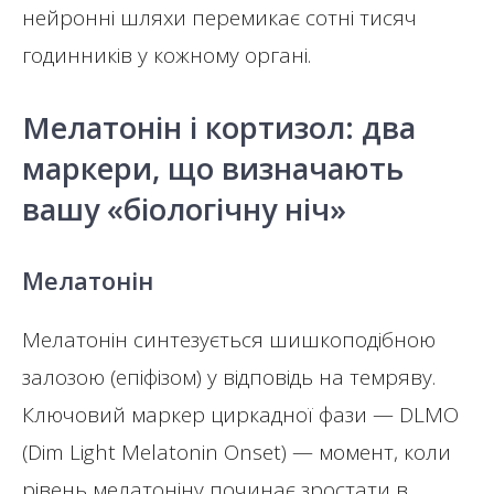
нейронні шляхи перемикає сотні тисяч
годинників у кожному органі.
Мелатонін і кортизол: два
маркери, що визначають
вашу «біологічну ніч»
Мелатонін
Мелатонін синтезується шишкоподібною
залозою (епіфізом) у відповідь на темряву.
Ключовий маркер циркадної фази — DLMO
(Dim Light Melatonin Onset) — момент, коли
рівень мелатоніну починає зростати в