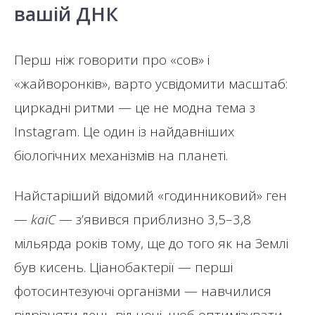
вашій ДНК
Перш ніж говорити про «сов» і
«жайворонків», варто усвідомити масштаб:
циркадні ритми — це не модна тема з
Instagram. Це один із найдавніших
біологічних механізмів на планеті.
Найстаріший відомий «годинниковий» ген
—
kaiC
— з’явився приблизно 3,5–3,8
мільярда років тому, ще до того як на Землі
був кисень. Ціанобактерії — перші
фотосинтезуючі організми — навчилися
відрізняти день від ночі, щоб оптимізувати