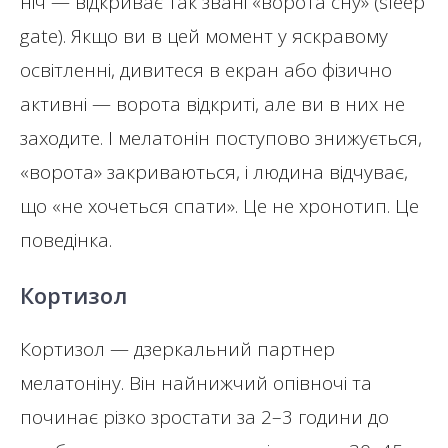
ніч — відкриває так звані «ворота сну» (sleep
gate). Якщо ви в цей момент у яскравому
освітленні, дивитеся в екран або фізично
активні — ворота відкриті, але ви в них не
заходите. І мелатонін поступово знижується,
«ворота» закриваються, і людина відчуває,
що «не хочеться спати». Це не хронотип. Це
поведінка.
Кортизол
Кортизол — дзеркальний партнер
мелатоніну. Він найнижчий опівночі та
починає різко зростати за 2–3 години до