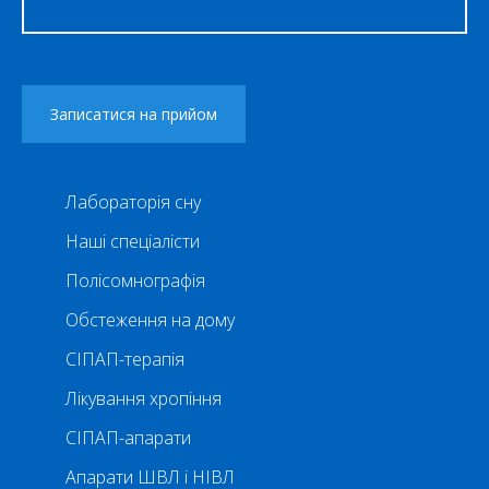
Лабораторія сну
Наші спеціалісти
Полісомнографія
Обстеження на дому
СІПАП-терапія
Лікування хропіння
СІПАП-апарати
Апарати ШВЛ і НІВЛ