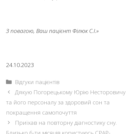
З повагою, Ваш пацієнт Філюк С.І.»
24.10.2023
Categories
Відгуки пацієнтів
Post
Дякую Погорецькому Юрію Несторовичу
navigation
та його персоналу за здоровий сон та
покращення самопочуття
Приїхав на повторну діагностику сну.
Близько 6-ти місяців користуюсь CPAP-