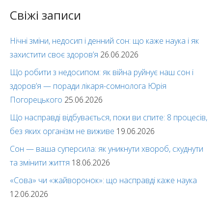
Свіжі записи
Нічні зміни, недосип і денний сон: що каже наука і як
захистити своє здоров’я
26.06.2026
Що робити з недосипом: як війна руйнує наш сон і
здоров’я — поради лікаря-сомнолога Юрія
Погорецького
25.06.2026
Що насправді відбувається, поки ви спите: 8 процесів,
без яких організм не виживе
19.06.2026
Сон — ваша суперсила: як уникнути хвороб, схуднути
та змінити життя
18.06.2026
«Сова» чи «жайворонок»: що насправді каже наука
12.06.2026