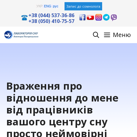
Skip
Запис до сомнолога
УКР
ENG
рус
to
+38 (044) 537-36-86
+38 (050) 410-75-57
content
Меню
Враження про
відношення до мене
від працівників
вашого центру сну
просто неймовірні