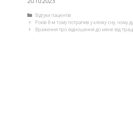
20.10.2023
Categories
Відгуки пацієнтів
Post
Років 8-м тому потрапив у клініку сну, чому 
navigation
Враження про відношення до мене від праці