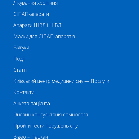
Лікування хропіння
СІПАП-апарати
Апарати ШВЛ і НІВЛ
Маски для СІПАП-апаратів
Відгуки
Події
Статті
Київський центр медицини сну — Послуги
Контакти
Анкета пацієнта
Онлайн-консультація сомнолога
Пройти тести порушень сну
Відео – Пацкан