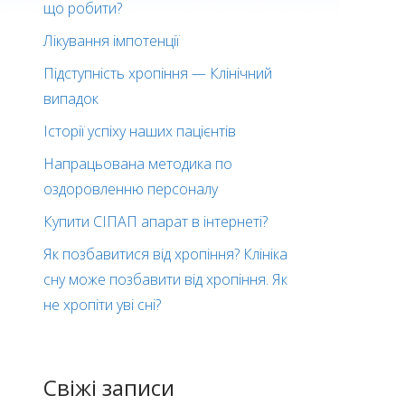
що робити?
Лікування імпотенції
Підступність хропіння — Клінічний
випадок
Історії успіху наших пацієнтів
Напрацьована методика по
оздоровленню персоналу
Купити СІПАП апарат в інтернеті?
Як позбавитися від хропіння? Клініка
сну може позбавити від хропіння. Як
не хропіти уві сні?
Свіжі записи