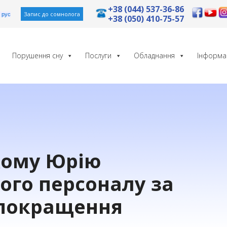
+38 (044) 537-36-86
Запис до сомнолога
рус
+38 (050) 410-75-57
Порушення сну
Послуги
Обладнання
Інформа
кому Юрію
ого персоналу за
 покращення