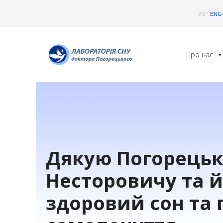
Skip
УКР
ENG
to
content
Про нас
Дякую Погорець
Несторовичу та й
здоровий сон та