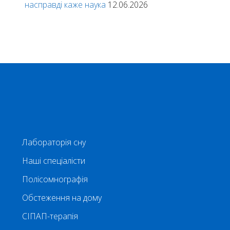
насправді каже наука
12.06.2026
Лабораторія сну
Наші спеціалісти
Полісомнографія
Обстеження на дому
СІПАП-терапія