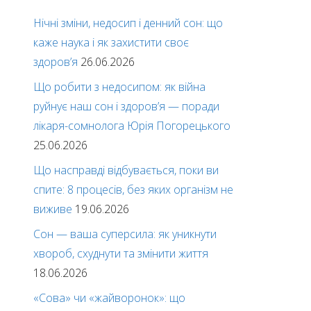
Нічні зміни, недосип і денний сон: що
каже наука і як захистити своє
здоров’я
26.06.2026
Що робити з недосипом: як війна
руйнує наш сон і здоров’я — поради
лікаря-сомнолога Юрія Погорецького
25.06.2026
Що насправді відбувається, поки ви
спите: 8 процесів, без яких організм не
виживе
19.06.2026
Сон — ваша суперсила: як уникнути
хвороб, схуднути та змінити життя
18.06.2026
«Сова» чи «жайворонок»: що