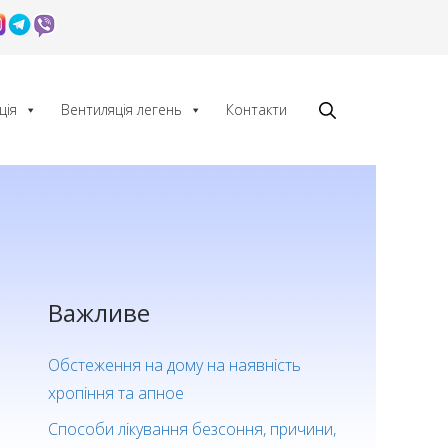
ція
Вентиляція легень
Контакти
Важливе
Обстеження на дому на наявність
хропіння та апное
Способи лікування безсоння, причини,