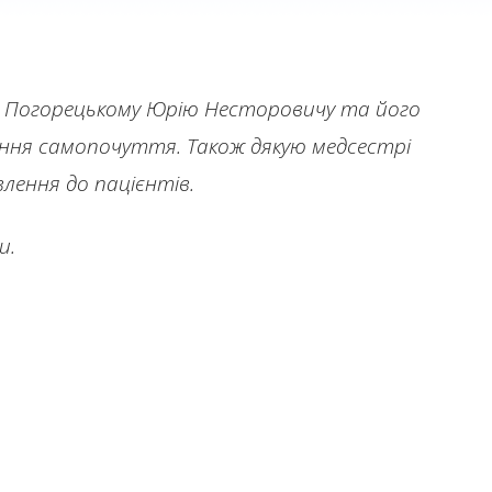
ую Погорецькому Юрію Несторовичу та його
ння самопочуття. Також дякую медсестрі
влення до пацієнтів.
и.