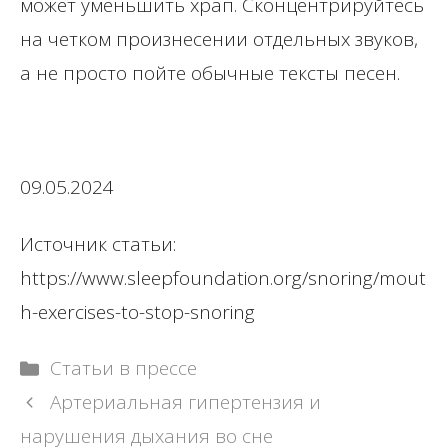
может уменьшить храп. Сконцентрируйтесь
на четком произнесении отдельных звуков,
а не просто пойте обычные тексты песен.
09.05.2024
Источник статьи:
https://www.sleepfoundation.org/snoring/mout
h-exercises-to-stop-snoring
Рубрики
Статьи в прессе
Навигация
Артериальная гипертензия и
записи
нарушения дыхания во сне