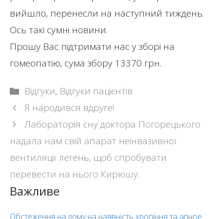
вийшло, перенесли на наступний тиждень.
Ось такі сумні новини.
Прошу Вас підтримати нас у зборі на
гомеопатію, сума збору 13370 грн.
Categories
Відгуки
,
Відгуки пацієнтів
Post
Я народився вдруге!
navigation
Лабораторія сну доктора Погорецького
надала нам свій апарат неінвазивної
вентиляції легень, щоб спробувати
перевести на нього Кирюшу.
Важливе
Обстеження на дому на наявність хропіння та апное