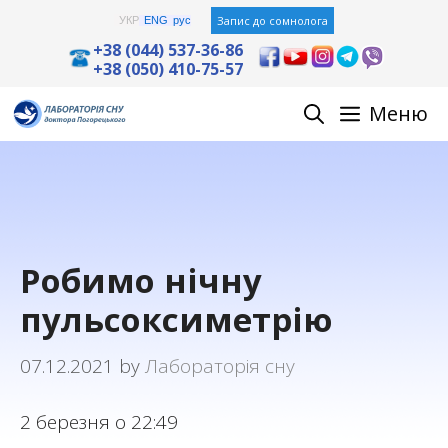
Skip
Запис до сомнолога
УКР
ENG
рус
to
+38 (044) 537-36-86
+38 (050) 410-75-57
content
Меню
Робимо нічну
пульсоксиметрію
07.12.2021
by
Лабораторія сну
2 березня о 22:49