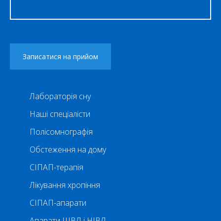
Лабораторія сну
Наші спеціалісти
Полісомнографія
Обстеження на дому
СІПАП-терапія
Лікування хропіння
СІПАП-апарати
Апарати ШВЛ і НІВЛ