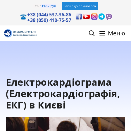
Skip
Запис до сомнолога
УКР
ENG
рус
to
+38 (044) 537-36-86
+38 (050) 410-75-57
content
Меню
Електрокардіограма
(Електрокардіографія,
ЕКГ) в Києві