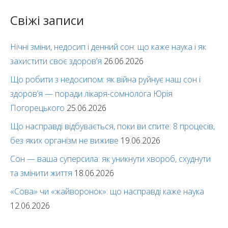
Свіжі записи
Нічні зміни, недосип і денний сон: що каже наука і як
захистити своє здоров’я
26.06.2026
Що робити з недосипом: як війна руйнує наш сон і
здоров’я — поради лікаря-сомнолога Юрія
Погорецького
25.06.2026
Що насправді відбувається, поки ви спите: 8 процесів,
без яких організм не виживе
19.06.2026
Сон — ваша суперсила: як уникнути хвороб, схуднути
та змінити життя
18.06.2026
«Сова» чи «жайворонок»: що насправді каже наука
12.06.2026