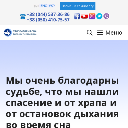
Перейти
Запись к сомнологу
рус
ENG
УКР
к
+38 (044) 537-36-86
+38 (050) 410-75-57
содержимому
Меню
Мы очень благодарны
судьбе, что мы нашли
спасение и от храпа и
от остановок дыхания
во время сна