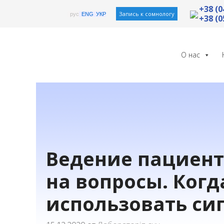
Перейти
+38 (0
Запись к сомнологу
рус
ENG
УКР
+38 (0
к
содержимому
О нас
Ведение пациента
на вопросы. Когд
использовать си