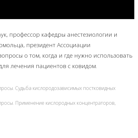
аук, профессор кафедры анестезиологии и
гомольца, президент Ассоциации
опросы о том, когда и где нужно использовать
для лечения пациентов с ковидом.
опросы. Судьба кислородозависимых постковидных
опросы. Применение кислородных концентраторов,