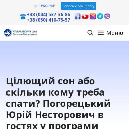
Перейти
Запись к сомнологу
рус
ENG
УКР
к
+38 (044) 537-36-86
+38 (050) 410-75-57
содержимому
Меню
Цілющий сон або
скільки кому треба
спати? Погорецький
Юрій Несторович в
гостях у програми