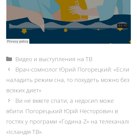
Рубрики
Видео и выступления на ТВ
Навигация
Врач-сомнолог Юрий Погорецкий: «Если
записи
наладить режим сна, то похудеть можно без
всяких диет»
Ви не вмієте спати, а недосип може
вбити. Погорецький Юрій Несторович в
гостях у програми «Година Z» на телеканалі
«Ісландія ТВ».