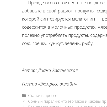
— Прежде всего стоит есть не позднее, ч
добавьте в свой рацион продукты, сод
которой синтезируется мелатонин — ве
содержится в молочных продуктах, мясе
полезно употреблять продукты, содерж
сою, гречку, кунжут, зелень, рыбу.
Автор: Диана Квасневская
Газета «Экспресс-онлайн»
Рубрики
Статьи в прессе
Навигация
Сонный паралич: что это такое и каковы п
записи
Всё просто супер! Не только я сплю, а и моя