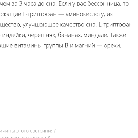
ем за 3 часа до сна. Если у вас бессонница, то
ержащие L-триптофан — аминокислоту, из
щество, улучшающее качество сна. L-триптофан
 индейки, черешнях, бананах, миндале. Также
ащие витамины группы В и магний — орехи,
ричины этого состояния?
 вся семья и соседи ))