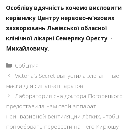
Особліву вдячність хочемо висловити
керівнику Центру нервово-м’язових
захворювань Львівської обласної
клінічної лікарні ­Семеряку ­Оресту ­
Михайловичу.
Рубрики
События
Навигация
Victoria’s Secret выпустила элегантные
записи
маски для сипап-аппаратов
Лаборатория сна доктора Погорецкого
предоставила нам свой аппарат
неинвазивной вентиляции лёгких, чтобы
попробовать перевести на него Кирюшу.