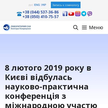
Перейти
Запись к сомнологу
рус
ENG
УКР
к
+38 (044) 537-36-86
+38 (050) 410-75-57
содержимому
Меню
8 лютого 2019 року в
Києві відбулась
науково-практична
конференція з
міжнародною участю