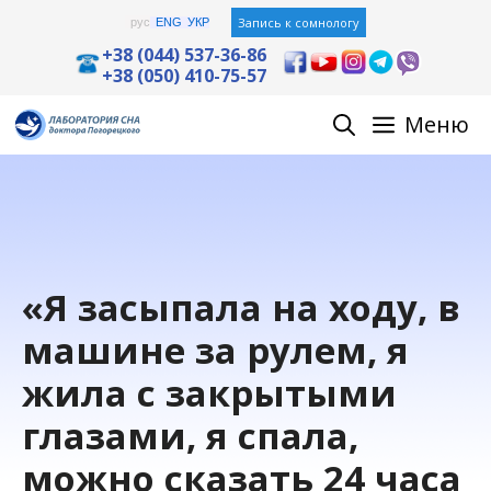
Перейти
Запись к сомнологу
рус
ENG
УКР
к
+38 (044) 537-36-86
+38 (050) 410-75-57
содержимому
Меню
«Я засыпала на ходу, в
машине за рулем, я
жила с закрытыми
глазами, я спала,
можно сказать 24 часа