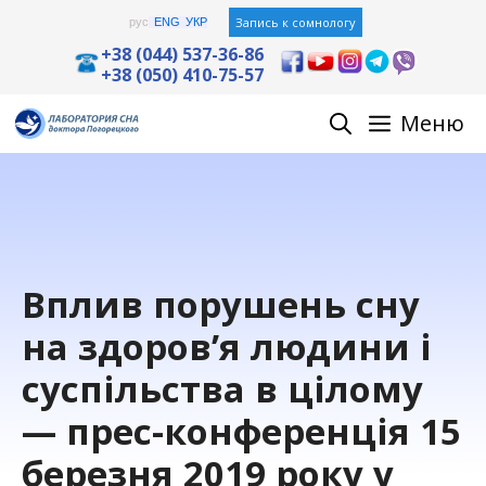
Перейти
Запись к сомнологу
рус
ENG
УКР
к
+38 (044) 537-36-86
+38 (050) 410-75-57
содержимому
Меню
Вплив порушень сну
на здоров’я людини і
суспільства в цілому
— прес-конференція 15
березня 2019 року у