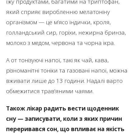
їжу продуктами, багатими на триптофан,
який сприяє виробленню мелатоніну
організмом — це м’ясо індички, кроля,
голландський сир, горіхи, нежирна бринза,
молоко з медом, червона та чорна ікра.
А от тонізуючі напої, такі як чай, кава,
різноманітні тоніки та газовані напої, можна
вживати лише до 13 години. Надалі варто
обмежитися трав’яними чаями.
Також лікар радить вести щоденник
сну — записувати, коли з яких причин
переривався сон, що впливає на якість