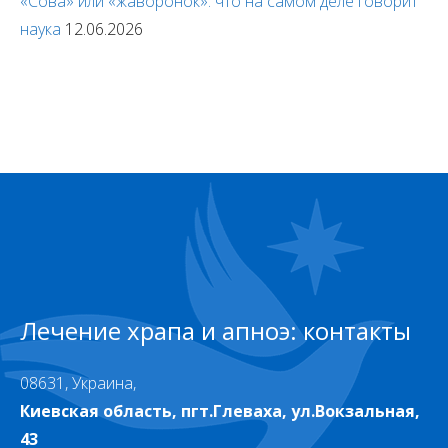
«Сова» или «жаворонок»: что на самом деле говорит
наука
12.06.2026
Лечение храпа и апноэ: контакты
08631, Украина,
Киевская область, пгт.Глеваха, ул.Вокзальная,
43