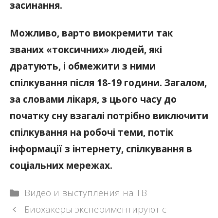
засинання.
Можливо, варто виокремити так
званих «токсичних» людей, які
дратують, і обмежити з ними
спілкування після 18-19 години. Загалом,
за словами лікаря, з цього часу до
початку сну взагалі потрібно виключити
спілкування на робочі теми, потік
інформації з інтернету, спілкування в
соціальних мережах.
Рубрики
Видео и выступления на ТВ
Навигация
Биохакеры экспериментируют с