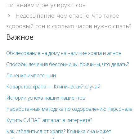
записи
питанием и регулируют сон
Недосыпание: чем опасно, что такое
здоровый сон и сколько часов нужно спать?
Важное
Обследование на дому на наличие храпа и апноэ
Способы лечения бессонницы, причины, что делать?
Лечение импотенции
Коварство храпа — Клинический случай
Истории успеха наших пациентов
Наработанная методика по оздоровлению персонала
Купить СИПАП аппарат в интернете?
Как избавиться от храпа? Клиника сна может