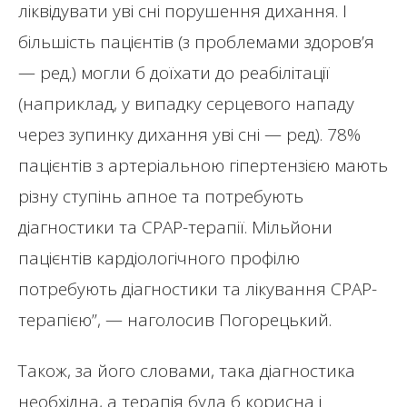
ліквідувати уві сні порушення дихання. І
більшість пацієнтів (з проблемами здоров’я
— ред.) могли б доїхати до реабілітації
(наприклад, у випадку серцевого нападу
через зупинку дихання уві сні — ред). 78%
пацієнтів з артеріальною гіпертензією мають
різну ступінь апное та потребують
діагностики та СРАР-терапії. Мільйони
пацієнтів кардіологічного профілю
потребують діагностики та лікування СРАР-
терапією”, — наголосив Погорецький.
Також, за його словами, така діагностика
необхідна, а терапія була б корисна і