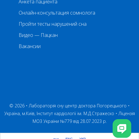
Анкета пациента
Онлайн-консультация сомнолога
Пройти тесты нарушений сна
Видео — Пацкан
Вакансии
© 2026 • Лабораторія сну центр доктора Погорецького •
Україна, м.Київ, Інститут кардіології ім. М.Д.Стражеско •
Ліцензія
МОЗ України №779 від 28.07.2023 р.
рус
ENG
УКР