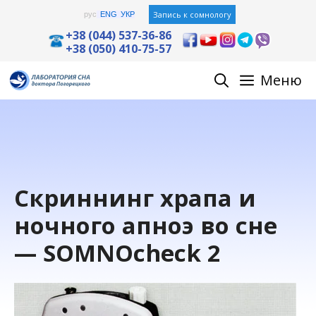
Перейти
Запись к сомнологу
рус
ENG
УКР
к
+38 (044) 537-36-86
+38 (050) 410-75-57
содержимому
Меню
Скриннинг храпа и
ночного апноэ во сне
— SOMNOcheck 2