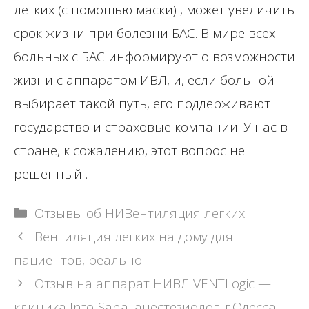
легких (с помощью маски) , может увеличить
срок жизни при болезни БАС. В мире всех
больных с БАС информируют о возможности
жизни с аппаратом ИВЛ, и, если больной
выбирает такой путь, его поддерживают
государство и страховые компании. У нас в
стране, к сожалению, этот вопрос не
решенный…
Рубрики
Отзывы об НИВентиляция легких
Навигация
Вентиляция легких на дому для
записи
пациентов, реально!
Отзыв на аппарат НИВЛ VENTIlogic —
клиника Into-Sana, анестезиолог, г.Одесса