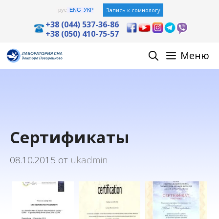
Перейти
Запись к сомнологу
рус
ENG
УКР
к
+38 (044) 537-36-86
+38 (050) 410-75-57
содержимому
Меню
Сертификаты
08.10.2015
от
ukadmin