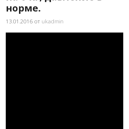
норме.
13.01.2016
от
ukadmin