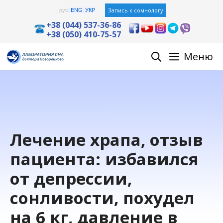
Перейти
Запись к сомнологу
рус
ENG
УКР
к
+38 (044) 537-36-86
+38 (050) 410-75-57
содержимому
Меню
Лечение храпа, отзыв
пациента: избавился
от депрессии,
сонливости, похудел
на 6 кг, давление в