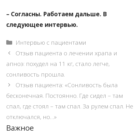
– Согласны. Работаем дальше. В
следующее интервью.
Рубрики
Интервью с пациентами
Навигация
Отзыв пациента о лечении храпа и
записи
апноэ: похудел на 11 кг, стало легче,
сонливость прошла.
Отзыв пациента: «Сонливость была
бесконечная. Постоянно. Где сидел – там
спал, где стоял – там спал. За рулем спал. Не
отключался, но…»
Важное