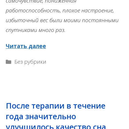
самочувствие, пониженная
работоспособность, плохое настроение,
избыточный вес были моими постоянными
спутниками много раз.
Читать далее
Рубрики
Без рубрики
После терапии в течение
года значительно
улучшилось качество сна,