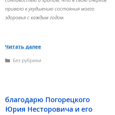
сонливостью и храпом, что в свою очередь
привело к ухудшению состояния моего
здоровья с каждым годом.
Читать далее
Рубрики
Без рубрики
благодарю Погорецкого
Юрия Несторовича и его