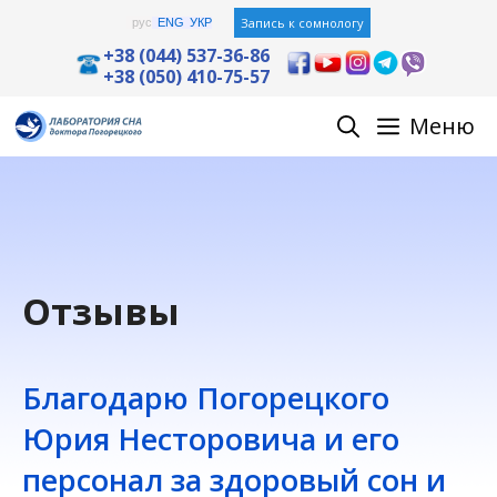
Перейти
Запись к сомнологу
рус
ENG
УКР
к
+38 (044) 537-36-86
+38 (050) 410-75-57
содержимому
Меню
Отзывы
Благодарю Погорецкого
Юрия Несторовича и его
персонал за здоровый сон и