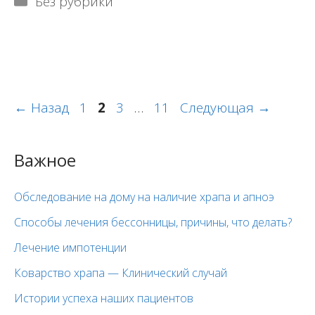
Рубрики
Без рубрики
Навигация
Страница
Страница
Страница
Страница
←
Назад
1
2
3
…
11
Следующая
→
записи
Важное
Обследование на дому на наличие храпа и апноэ
Способы лечения бессонницы, причины, что делать?
Лечение импотенции
Коварство храпа — Клинический случай
Истории успеха наших пациентов