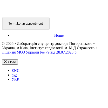
Home
© 2026 • Лабораторія сну центр доктора Погорецького •
Україна, м.Київ, Інститут кардіології ім. М.Д.Стражеско •
Ліцензія МОЗ України №779 від 28.07.2023 р.
Close
ENG
рус
УКР