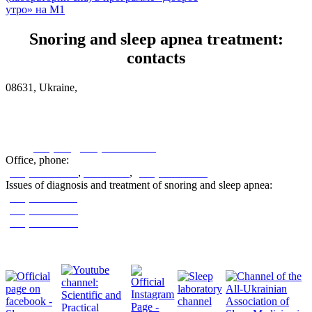
утро» на М1
Snoring and sleep apnea treatment:
contacts
08631, Ukraine,
Kyiv region, Glevakh village, Vokzalna street, 43
See on the map
sleeplab@sleeplab.com.ua
Office, phone:
(044) 537-36-86
,
537-36-87
,
(050) 410-75-57
Issues of diagnosis and treatment of snoring and sleep apnea:
(050) 311-39-67
(063) 798-87-88
(067) 699-12-66
We are in social networks