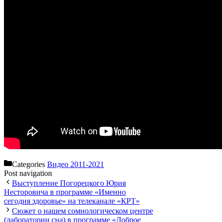
Categories
Видео 2011-2021
Post navigation
Выступление Погорецкого Юрия
Несторовича в программе «Именно
сегодня здоровье» на телеканале «КРТ»
Сюжет о нашем сомнологическом центре
(лаборатории сна) в программе «Доброе