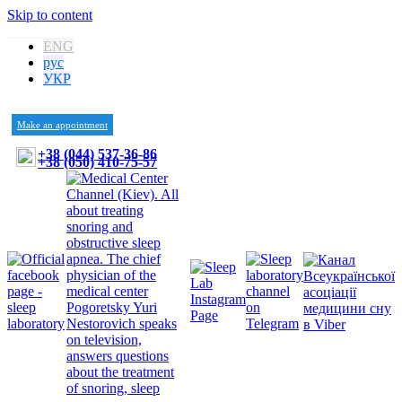
Skip to content
ENG
рус
УКР
Make an appointment
+38 (044) 537-36-86
+38 (050) 410-75-57