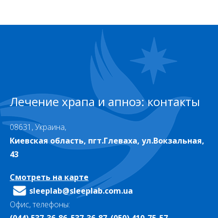
Лечение храпа и апноэ: контакты
08631, Украина,
Киевская область, пгт.Глеваха, ул.Вокзальная,
43
Смотреть на карте
sleeplab@sleeplab.com.ua
Офис, телефоны:
(044) 537-36-86
,
537-36-87
,
(050) 410-75-57