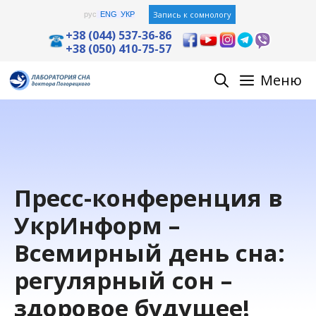
Перейти
Запись к сомнологу
рус
ENG
УКР
к
+38 (044) 537-36-86
+38 (050) 410-75-57
содержимому
Меню
Пресс-конференция в
УкрИнформ –
Всемирный день сна:
регулярный сон –
здоровое будущее!