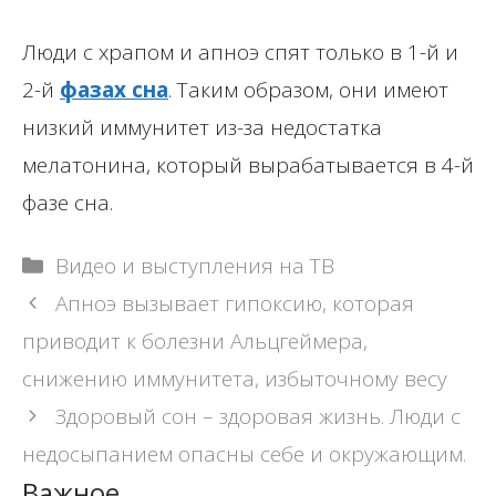
Люди с храпом и апноэ спят только в 1-й и
2-й
фазах сна
. Таким образом, они имеют
низкий иммунитет из-за недостатка
мелатонина, который вырабатывается в 4-й
фазе сна.
Рубрики
Видео и выступления на ТВ
Навигация
Апноэ вызывает гипоксию, которая
записи
приводит к болезни Альцгеймера,
снижению иммунитета, избыточному весу
Здоровый сон – здоровая жизнь. Люди с
недосыпанием опасны себе и окружающим.
Важное